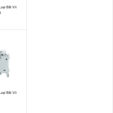
ại Bắt Vít
N
ại Bắt Vít