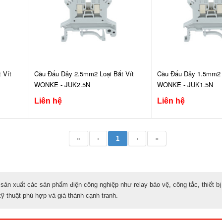
 Vít
Cầu Đấu Dây 2.5mm2 Loại Bắt Vít
Cầu Đấu Dây 1.5mm2 L
WONKE - JUK2.5N
WONKE - JUK1.5N
Liên hệ
Liên hệ
«
‹
1
›
»
ản xuất các sản phẩm điện công nghiệp như relay bảo vệ, công tắc, thiết b
ỹ thuật phù hợp và giá thành cạnh tranh.