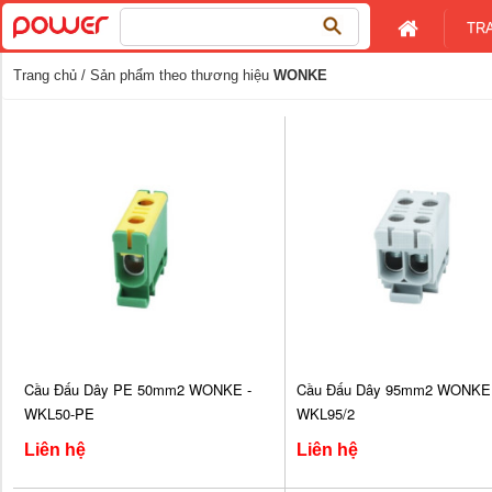
Tìm
TR
kiếm
cho:
Trang chủ
/ Sản phẩm theo thương hiệu
WONKE
Cầu Đấu Dây PE 50mm2 WONKE -
Cầu Đấu Dây 95mm2 WONKE 
WKL50-PE
WKL95/2
Liên hệ
Liên hệ