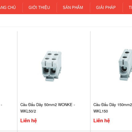
ANG CHỦ
GIỚI THIỆU
SẢN PHẨM
GIẢI PHÁP
T
-
Cầu Đấu Dây 50mm2 WONKE -
Cầu Đấu Dây 150mm
WKL50/2
WKL150
Liên hệ
Liên hệ