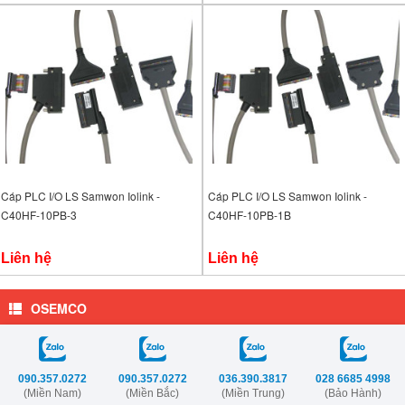
Cáp PLC I/O LS Samwon Iolink -
Cáp PLC I/O LS Samwon Iolink -
C40HF-10PB-3
C40HF-10PB-1B
Liên hệ
Liên hệ
OSEMCO
090.357.0272
090.357.0272
036.390.3817
028 6685 4998
(Miền Nam)
(Miền Bắc)
(Miền Trung)
(Bảo Hành)