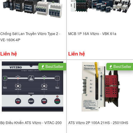
Chống Sét Lan Truyền Vitzro Type 2 -
MCB 1P 16A Vitzro - VBK 61a
VE-160K-4P
Liên hệ
Liên hệ
BestSeller
BestSeller
Bộ Điều Khiển ATS Vitzro - VITAC-200
ATS Vitzro 2P 100A 21HS - 25010HS