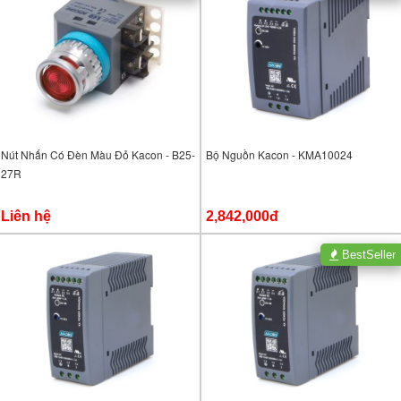
Nút Nhấn Có Đèn Màu Đỏ Kacon - B25-
Bộ Nguồn Kacon - KMA10024
27R
Liên hệ
2,842,000đ
BestSeller