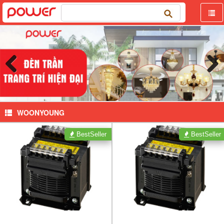
Tìm
kiếm
cho:
WOONYOUNG
BestSeller
BestSeller