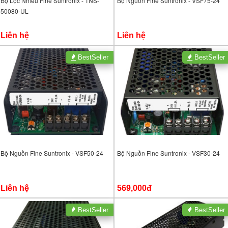
Bộ Lọc Nhiễu Fine Suntronix - TNS-
Bộ Nguồn Fine Suntronix - VSF75-24
50080-UL
Liên hệ
Liên hệ
BestSeller
BestSeller
Bộ Nguồn Fine Suntronix - VSF50-24
Bộ Nguồn Fine Suntronix - VSF30-24
Liên hệ
569,000đ
BestSeller
BestSeller