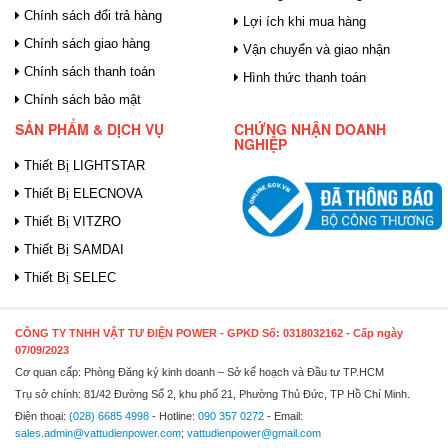
Chính sách đổi trả hàng
Lợi ích khi mua hàng
Chính sách giao hàng
Vận chuyển và giao nhận
Chính sách thanh toán
Hình thức thanh toán
Chính sách bảo mật
SẢN PHẨM & DỊCH VỤ
CHỨNG NHẬN DOANH
NGHIỆP
Thiết Bị LIGHTSTAR
Thiết Bị ELECNOVA
Thiết Bị VITZRO
Thiết Bị SAMDAI
Thiết Bị SELEC
CÔNG TY TNHH VẬT TƯ ĐIỆN POWER
- GPKD Số: 0318032162 - Cấp ngày
07/09/2023
Cơ quan cấp: Phòng Đăng ký kinh doanh – Sở kế hoạch và Đầu tư TP.HCM
Trụ sở chính: 81/42 Đường Số 2, khu phố 21, Phường Thủ Đức, TP Hồ Chí Minh.
Điện thoại:
(028) 6685 4998
- Hotline:
090 357 0272
- Email:
sales.admin@vattudienpower.com
;
vattudienpower@gmail.com