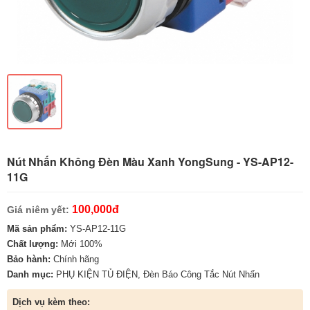
Nút Nhấn Không Đèn Màu Xanh YongSung - YS-AP12-
11G
100,000đ
Giá niêm yết:
Mã sản phẩm:
YS-AP12-11G
Chất lượng:
Mới 100%
Bảo hành:
Chính hãng
Danh mục:
PHỤ KIỆN TỦ ĐIỆN
,
Đèn Báo Công Tắc Nút Nhấn
Dịch vụ kèm theo: