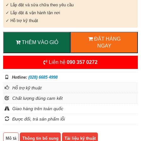
✓ Lắp đặt và sửa chữa theo yêu cầu
✓ Lắp đặt & vận hành tận nơi
✓ Hỗ trợ kỹ thuật
ĐẶT HÀNG
THÊM VÀO GIỎ
NGAY
Liên hệ
090 357 0272
Hotline:
(028) 6685 4998
Hỗ trợ kỹ thuật
Chất lượng đúng cam kết
Giao hàng trên toàn quốc
Được đổi, trả sản phẩm lỗi
Mô tả
Thông tin bổ sung
Tài liệu kỹ thuật