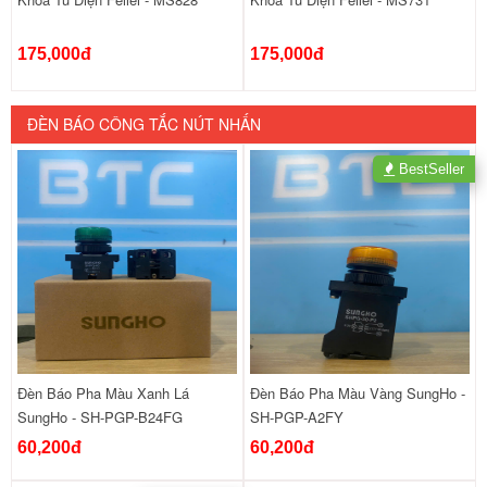
175,000đ
175,000đ
ĐÈN BÁO CÔNG TẮC NÚT NHẤN
BestSeller
Đèn Báo Pha Màu Xanh Lá
Đèn Báo Pha Màu Vàng SungHo -
SungHo - SH-PGP-B24FG
SH-PGP-A2FY
60,200đ
60,200đ