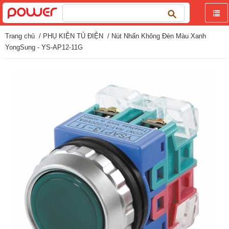
Tìm
kiếm
cho:
Trang chủ
/
PHỤ KIỆN TỦ ĐIỆN
/ Nút Nhấn Không Đèn Màu Xanh
YongSung - YS-AP12-11G