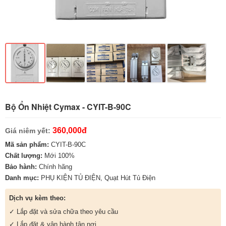
Bộ Ổn Nhiệt Cymax - CYIT-B-90C
360,000đ
Giá niêm yết:
Mã sản phẩm:
CYIT-B-90C
Chất lượng:
Mới 100%
Bảo hành:
Chính hãng
Danh mục:
PHỤ KIỆN TỦ ĐIỆN
,
Quạt Hút Tủ Điện
Dịch vụ kèm theo:
✓ Lắp đặt và sửa chữa theo yêu cầu
✓ Lắp đặt & vận hành tận nơi