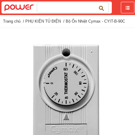
Tìm
kiếm
cho:
Trang chủ
/
PHỤ KIỆN TỦ ĐIỆN
/ Bộ Ổn Nhiệt Cymax - CYIT-B-90C