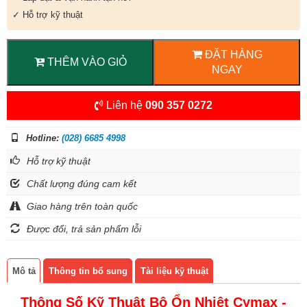
✓ Hỗ trợ kỹ thuật
ĐẶT HÀNG
THÊM VÀO GIỎ
NGAY
Liên hệ
090 357 0272
Hotline:
(028) 6685 4998
Hỗ trợ kỹ thuật
Chất lượng đúng cam kết
Giao hàng trên toàn quốc
Được đổi, trả sản phẩm lỗi
Mô tả
Thông tin bổ sung
Tài liệu kỹ thuật
Thông Số Kỹ Thuật Bộ Ổn Nhiệt Cymax -