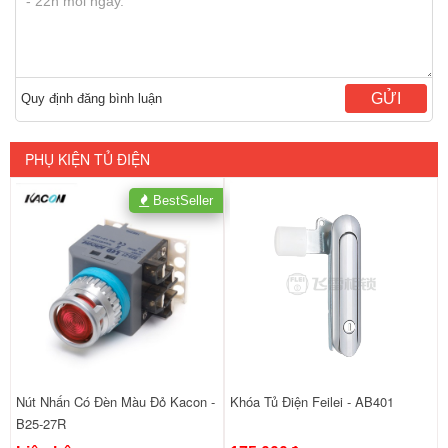
GỬI
Quy định đăng bình luận
PHỤ KIỆN TỦ ĐIỆN
BestSeller
Nút Nhấn Có Đèn Màu Đỏ Kacon -
Khóa Tủ Điện Feilei - AB401
B25-27R