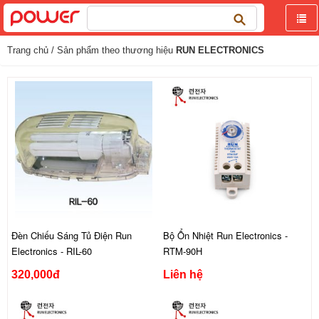
Tìm
kiếm
cho:
Trang chủ
/ Sản phẩm theo thương hiệu
RUN ELECTRONICS
Đèn Chiếu Sáng Tủ Điện Run
Bộ Ổn Nhiệt Run Electronics -
Electronics - RIL-60
RTM-90H
320,000đ
Liên hệ