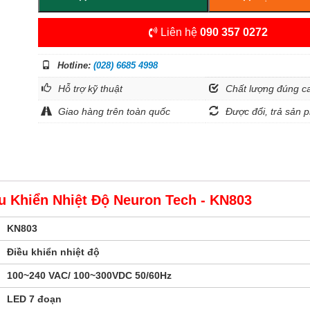
Liên hệ
090 357 0272
Hotline:
(028) 6685 4998
Hỗ trợ kỹ thuật
Chất lượng đúng c
Giao hàng trên toàn quốc
Được đổi, trả sản p
u Khiển Nhiệt Độ Neuron Tech - KN803
KN803
Điều khiển nhiệt độ
100~240 VAC/ 100~300VDC 50/60Hz
LED 7 đoạn