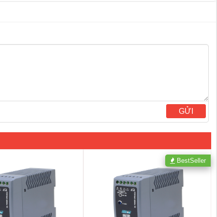
GỬI
BestSeller