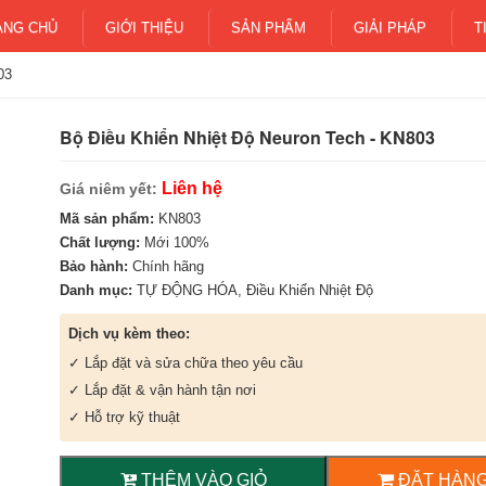
ANG CHỦ
GIỚI THIỆU
SẢN PHẨM
GIẢI PHÁP
T
03
Bộ Điều Khiển Nhiệt Độ Neuron Tech - KN803
Liên hệ
Giá niêm yết:
Mã sản phẩm:
KN803
Chất lượng:
Mới 100%
Bảo hành:
Chính hãng
Danh mục:
TỰ ĐỘNG HÓA
,
Điều Khiển Nhiệt Độ
Dịch vụ kèm theo:
✓ Lắp đặt và sửa chữa theo yêu cầu
✓ Lắp đặt & vận hành tận nơi
✓ Hỗ trợ kỹ thuật
THÊM VÀO GIỎ
ĐẶT HÀNG