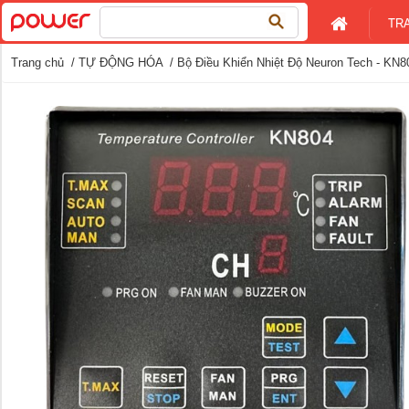
Tìm
TR
kiếm
cho:
Trang chủ
/
TỰ ĐỘNG HÓA
/ Bộ Điều Khiển Nhiệt Độ Neuron Tech - KN8