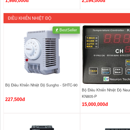
1,986,000đ
2,194,000đ
ĐIỀU KHIỂN NHIỆT ĐỘ
BestSeller
Bộ Điều Khiển Nhiệt Độ Sungho - SHTC-90
Bộ Điều Khiển Nhiệt Độ Neu
KN805-P
227,500đ
15,000,000đ