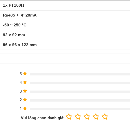
1x PT100Ω
Rs485 + 4~20mA
-50 ~ 250 °C
92 x 92 mm
96 x 96 x 122 mm
5
4
3
2
1
Vui lòng chọn đánh giá: