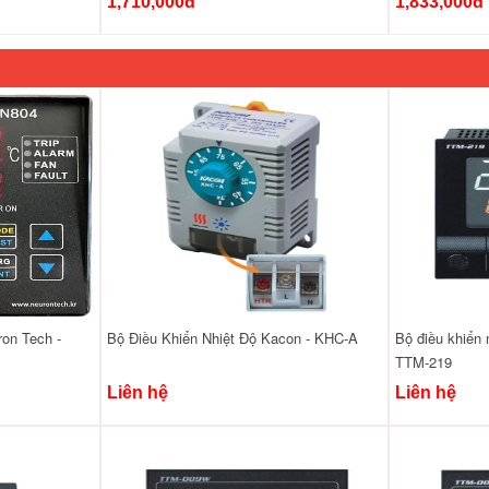
1,710,000đ
1,833,000đ
ron Tech -
Bộ Điều Khiển Nhiệt Độ Kacon - KHC-A
Bộ điều khiển 
TTM-219
Liên hệ
Liên hệ