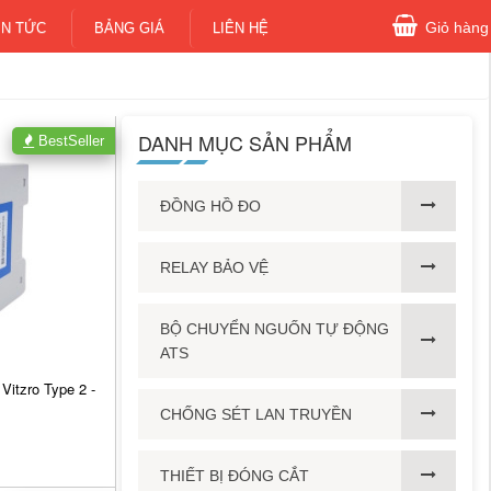
Giỏ hàng
IN TỨC
BẢNG GIÁ
LIÊN HỆ
DANH MỤC SẢN PHẨM
BestSeller
ĐỒNG HỒ ĐO
RELAY BẢO VỆ
BỘ CHUYỂN NGUỐN TỰ ĐỘNG
ATS
Vitzro Type 2 -
CHỐNG SÉT LAN TRUYỀN
THIẾT BỊ ĐÓNG CẮT