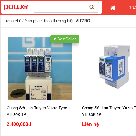
Tìm
TR
kiếm
cho:
Trang chủ
/ Sản phẩm theo thương hiệu
VITZRO
BestSeller
Chống Sét Lan Truyền Vitzro Type 2 -
Chống Sét Lan Truyền Vitzro T
VE-80K-4P
VE-80K-2P
2,400,000đ
Liên hệ