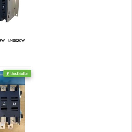
62W - B48020W
BestSeller