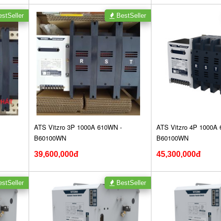
stSeller
BestSeller
ATS Vitzro 3P 1000A 610WN -
ATS Vitzro 4P 1000A
B60100WN
B60100WN
39,600,000đ
45,300,000đ
stSeller
BestSeller