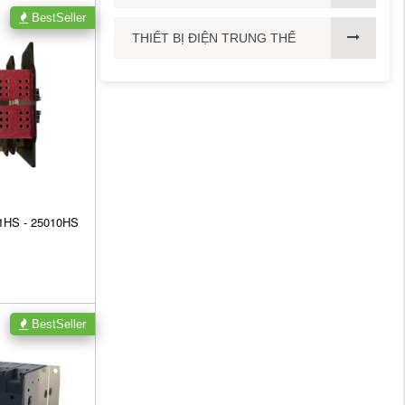
BestSeller
THIẾT BỊ ĐIỆN TRUNG THẾ
21HS - 25010HS
BestSeller