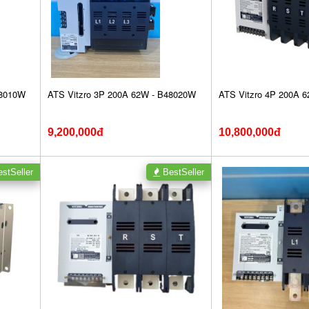
48010W
ATS Vitzro 3P 200A 62W - B48020W
ATS Vitzro 4P 200A 
9,200,000đ
10,800,000đ
stSeller
BestSeller