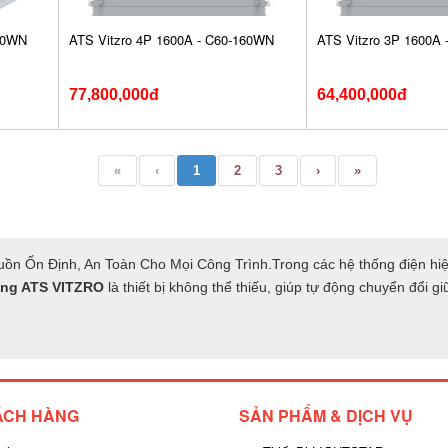
200WN
ATS Vitzro 4P 1600A - C60-160WN
ATS Vitzro 3P 1600A
77,800,000đ
64,400,000đ
«
‹
1
2
3
›
»
n Ổn Định, An Toàn Cho Mọi Công Trình.Trong các hệ thống điện hiện đ
ộng ATS VITZRO
là thiết bị không thể thiếu, giúp tự động chuyển đổi 
ÁCH HÀNG
SẢN PHẨM & DỊCH VỤ