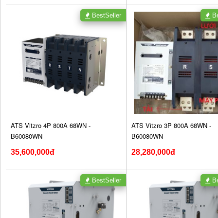
BestSeller
Be
ATS Vitzro 4P 800A 68WN -
ATS Vitzro 3P 800A 68WN -
B60080WN
B60080WN
35,600,000đ
28,280,000đ
BestSeller
Be