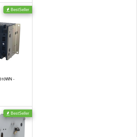
BestSeller
 610WN -
BestSeller