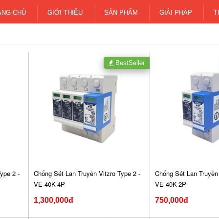
ANG CHỦ
GIỚI THIỆU
SẢN PHẨM
GIẢI PHÁP
T
BestSeller
ype 2 -
Chống Sét Lan Truyền Vitzro Type 2 -
Chống Sét Lan Truyền 
VE-40K-4P
VE-40K-2P
1,300,000đ
750,000đ