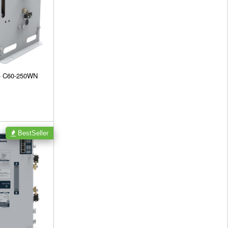
 - C60-250WN
BestSeller