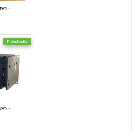
4WN -
BestSeller
6WN -