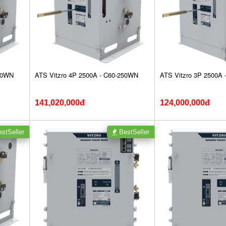
320WN
ATS Vitzro 4P 2500A - C60-250WN
ATS Vitzro 3P 2500A
141,020,000đ
124,000,000đ
stSeller
BestSeller