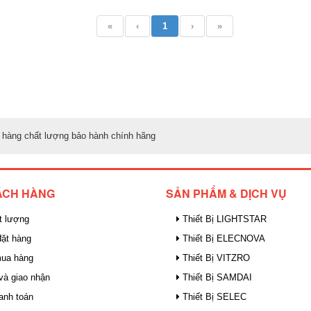
«
‹
1
›
»
 hàng chất lượng bảo hành chính hãng
ÁCH HÀNG
SẢN PHẨM & DỊCH VỤ
t lượng
Thiết Bị LIGHTSTAR
ặt hàng
Thiết Bị ELECNOVA
mua hàng
Thiết Bị VITZRO
và giao nhận
Thiết Bị SAMDAI
anh toán
Thiết Bị SELEC