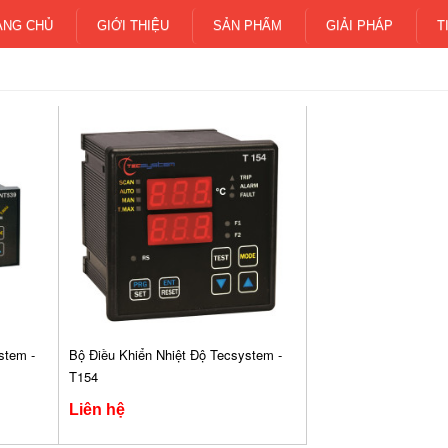
ANG CHỦ
GIỚI THIỆU
SẢN PHẨM
GIẢI PHÁP
T
stem -
Bộ Điều Khiển Nhiệt Độ Tecsystem -
T154
Liên hệ