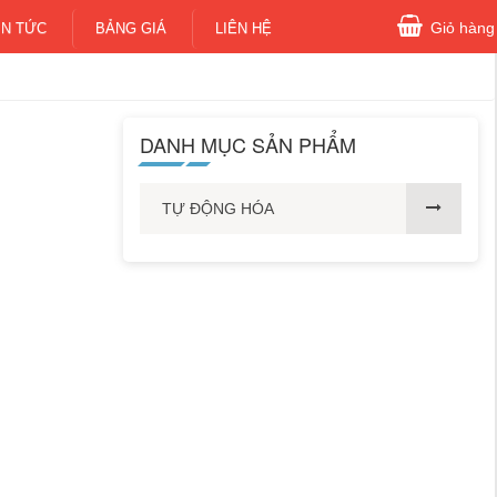
Giỏ hàng
IN TỨC
BẢNG GIÁ
LIÊN HỆ
DANH MỤC SẢN PHẨM
TỰ ĐỘNG HÓA