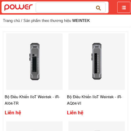
Tìm
kiếm
cho:
Trang chủ
/ Sản phẩm theo thương hiệu
WEINTEK
Bộ Điều Khiển IIoT Weintek - iR-
Bộ Điều Khiển IIoT Weintek - iR-
AI04-TR
AQ04-VI
Liên hệ
Liên hệ