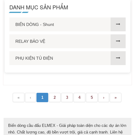
DANH MỤC SẢN PHẨM
BIẾN DÒNG - Shunt
RELAY BẢO VỆ
PHỤ KIỆN TỦ ĐIỆN
«
‹
1
2
3
4
5
›
»
Biến dòng cầu đấu ELMEX - Giải pháp toàn diện cho các dự án lớn
nhỏ. Chất lượng cao, độ bền vượt trội, giá cả cạnh tranh. Liên hệ