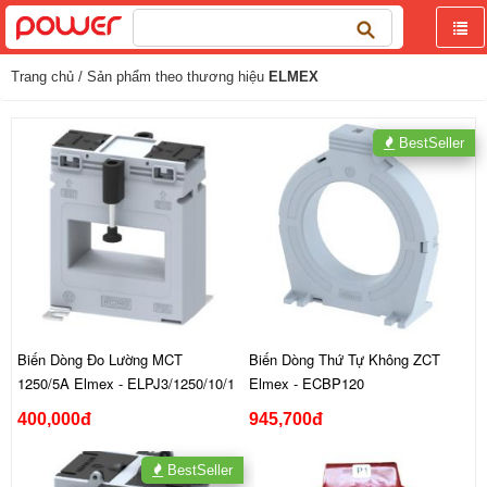
Tìm
kiếm
cho:
Trang chủ
/ Sản phẩm theo thương hiệu
ELMEX
BestSeller
Biến Dòng Đo Lường MCT
Biến Dòng Thứ Tự Không ZCT
1250/5A Elmex - ELPJ3/1250/10/1
Elmex - ECBP120
400,000đ
945,700đ
BestSeller