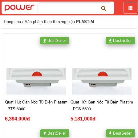
Tìm
kiếm
cho:
Trang chủ
/ Sản phẩm theo thương hiệu
PLASTIM
BestSeller
BestSeller
Quạt Hút Gắn Nóc Tủ Điện Plastim
Quạt Hút Gắn Nóc Tủ Điện Plastim
- PTS 6000
- PTS 5500
6,394,000đ
5,181,000đ
BestSeller
BestSeller