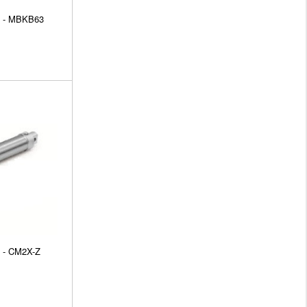
C - MBKB63
 - CM2X-Z