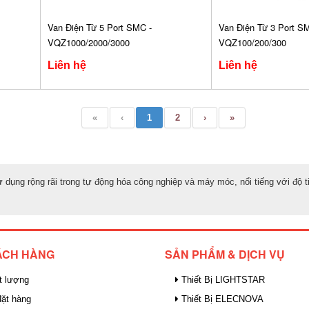
Van Điện Từ 5 Port SMC -
Van Điện Từ 3 Port S
VQZ1000/2000/3000
VQZ100/200/300
Liên hệ
Liên hệ
«
‹
1
2
›
»
dụng rộng rãi trong tự động hóa công nghiệp và máy móc, nổi tiếng với độ 
ÁCH HÀNG
SẢN PHẨM & DỊCH VỤ
t lượng
Thiết Bị LIGHTSTAR
ặt hàng
Thiết Bị ELECNOVA