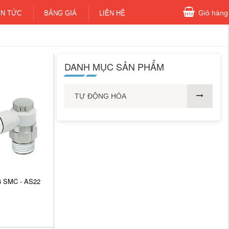
Giỏ hàng
IN TỨC
BẢNG GIÁ
LIÊN HỆ
DANH MỤC SẢN PHẨM
TỰ ĐỘNG HÓA
 6 SMC - AS22