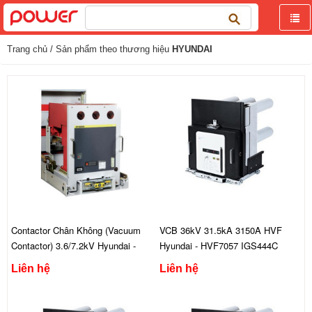
Tìm
kiếm
cho:
Trang chủ
/ Sản phẩm theo thương hiệu
HYUNDAI
Contactor Chân Không (Vacuum
VCB 36kV 31.5kA 3150A HVF
Contactor) 3.6/7.2kV Hyundai -
Hyundai - HVF7057 IGS444C
UVC
Liên hệ
Liên hệ