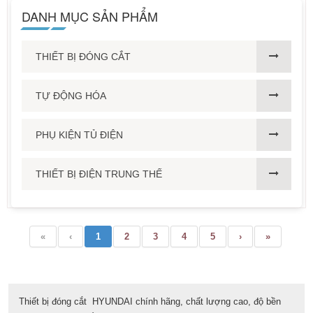
DANH MỤC SẢN PHẨM
THIẾT BỊ ĐÓNG CẮT
TỰ ĐỘNG HÓA
PHỤ KIỆN TỦ ĐIỆN
THIẾT BỊ ĐIỆN TRUNG THẾ
«
‹
1
2
3
4
5
›
»
Thiết bị đóng cắt HYUNDAI chính hãng, chất lượng cao, độ bền