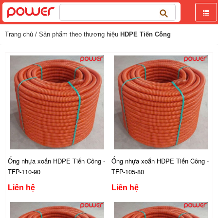
Tìm
kiếm
cho:
Trang chủ
/ Sản phẩm theo thương hiệu
HDPE Tiến Công
Ống nhựa xoắn HDPE Tiến Công -
Ống nhựa xoắn HDPE Tiến Công -
TFP-110-90
TFP-105-80
Liên hệ
Liên hệ