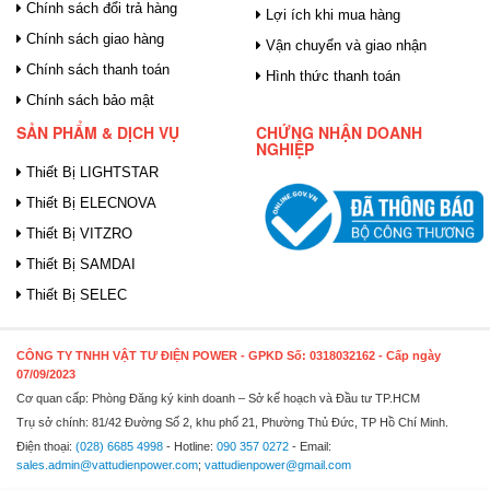
Chính sách đổi trả hàng
Lợi ích khi mua hàng
Chính sách giao hàng
Vận chuyển và giao nhận
Chính sách thanh toán
Hình thức thanh toán
Chính sách bảo mật
SẢN PHẨM & DỊCH VỤ
CHỨNG NHẬN DOANH
NGHIỆP
Thiết Bị LIGHTSTAR
Thiết Bị ELECNOVA
Thiết Bị VITZRO
Thiết Bị SAMDAI
Thiết Bị SELEC
CÔNG TY TNHH VẬT TƯ ĐIỆN POWER
- GPKD Số: 0318032162 - Cấp ngày
07/09/2023
Cơ quan cấp: Phòng Đăng ký kinh doanh – Sở kế hoạch và Đầu tư TP.HCM
Trụ sở chính: 81/42 Đường Số 2, khu phố 21, Phường Thủ Đức, TP Hồ Chí Minh.
Điện thoại:
(028) 6685 4998
- Hotline:
090 357 0272
- Email:
sales.admin@vattudienpower.com
;
vattudienpower@gmail.com