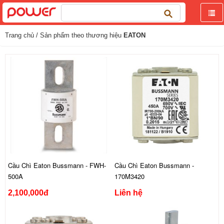
Tìm
kiếm
cho:
Trang chủ
/ Sản phẩm theo thương hiệu
EATON
Cầu Chì Eaton Bussmann - FWH-
Cầu Chì Eaton Bussmann -
500A
170M3420
2,100,000đ
Liên hệ