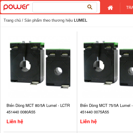
Tìm
TR
kiếm
cho:
Trang chủ
/ Sản phẩm theo thương hiệu
LUMEL
Biến Dòng MCT 80/5A Lumel - LCTR
Biến Dòng MCT 75/5A Lumel 
451440 0080A55
451440 0075A55
Liên hệ
Liên hệ