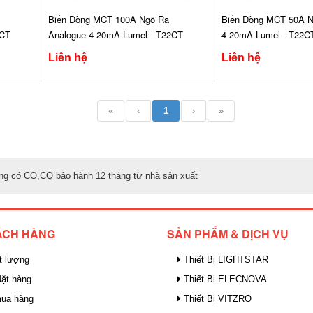
Biến Dòng MCT 100A Ngõ Ra
Biến Dòng MCT 50A N
2CT
Analogue 4-20mA Lumel - T22CT
4-20mA Lumel - T22C
Liên hệ
Liên hệ
«
‹
1
›
»
ãng có CO,CQ bảo hành 12 tháng từ nhà sản xuất
ÁCH HÀNG
SẢN PHẨM & DỊCH VỤ
t lượng
Thiết Bị LIGHTSTAR
ặt hàng
Thiết Bị ELECNOVA
mua hàng
Thiết Bị VITZRO