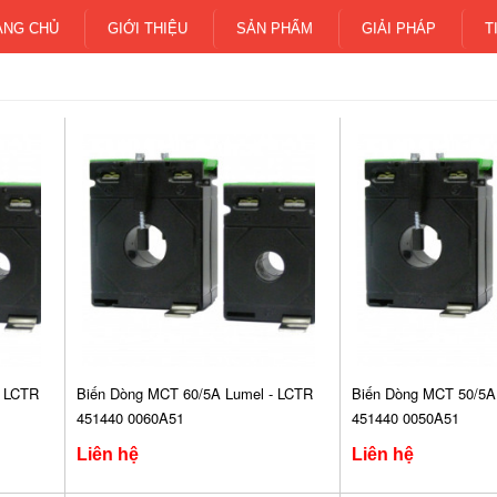
ANG CHỦ
GIỚI THIỆU
SẢN PHẨM
GIẢI PHÁP
T
- LCTR
Biến Dòng MCT 60/5A Lumel - LCTR
Biến Dòng MCT 50/5A
451440 0060A51
451440 0050A51
Liên hệ
Liên hệ