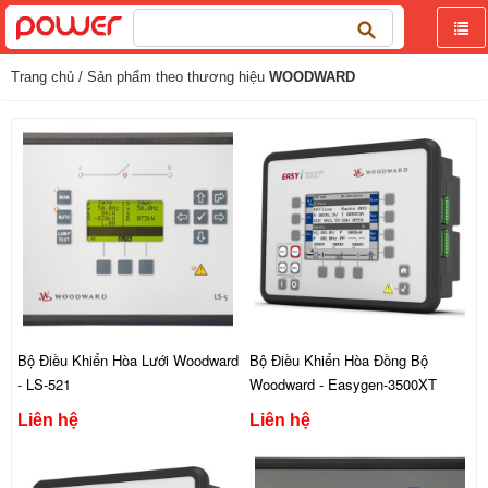
Tìm
kiếm
cho:
Trang chủ
/ Sản phẩm theo thương hiệu
WOODWARD
Bộ Điều Khiển Hòa Lưới Woodward
Bộ Điều Khiển Hòa Đồng Bộ
- LS-521
Woodward - Easygen-3500XT
Liên hệ
Liên hệ