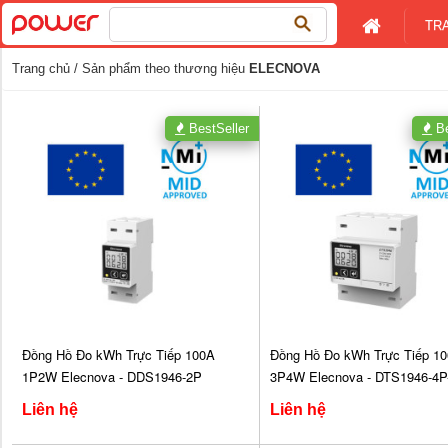
Tìm
TR
kiếm
cho:
Trang chủ
/ Sản phẩm theo thương hiệu
ELECNOVA
BestSeller
Be
Đồng Hồ Đo kWh Trực Tiếp 100A
Đồng Hồ Đo kWh Trực Tiếp 1
1P2W Elecnova - DDS1946-2P
3P4W Elecnova - DTS1946-4P
Liên hệ
Liên hệ