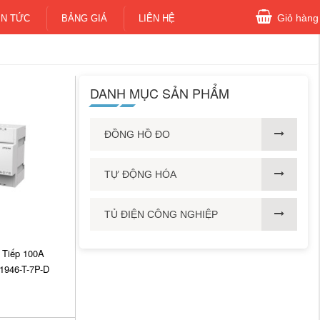
Giỏ hàng
IN TỨC
BẢNG GIÁ
LIÊN HỆ
DANH MỤC SẢN PHẨM
ĐỒNG HỒ ĐO
TỰ ĐỘNG HÓA
TỦ ĐIỆN CÔNG NGHIỆP
 Tiếp 100A
1946-T-7P-D