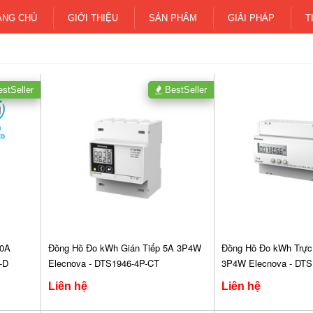
ANG CHỦ
GIỚI THIỆU
SẢN PHẨM
GIẢI PHÁP
T
stSeller
BestSeller
00A
Đồng Hồ Đo kWh Gián Tiếp 5A 3P4W
Đồng Hồ Đo kWh Trực
-D
Elecnova - DTS1946-4P-CT
3P4W Elecnova - DTS
Liên hệ
Liên hệ