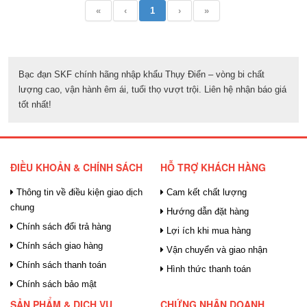
«
‹
1
›
»
Bạc đạn SKF chính hãng nhập khẩu Thụy Điển – vòng bi chất
lượng cao, vận hành êm ái, tuổi thọ vượt trội. Liên hệ nhận báo giá
tốt nhất!
ĐIỀU KHOẢN & CHÍNH SÁCH
HỖ TRỢ KHÁCH HÀNG
Thông tin về điều kiện giao dịch
Cam kết chất lượng
chung
Hướng dẫn đặt hàng
Chính sách đổi trả hàng
Lợi ích khi mua hàng
Chính sách giao hàng
Vận chuyển và giao nhận
Chính sách thanh toán
Hình thức thanh toán
Chính sách bảo mật
SẢN PHẨM & DỊCH VỤ
CHỨNG NHẬN DOANH