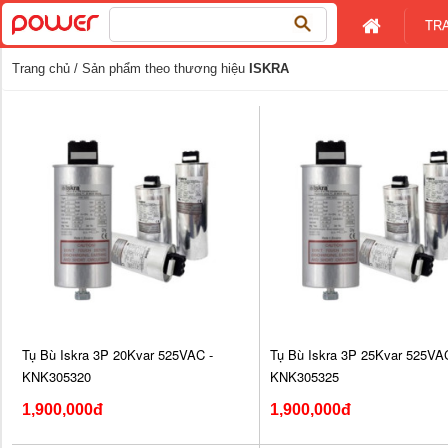
Tìm
TR
kiếm
cho:
Trang chủ
/ Sản phẩm theo thương hiệu
ISKRA
Tụ Bù Iskra 3P 20Kvar 525VAC -
Tụ Bù Iskra 3P 25Kvar 525VAC
KNK305320
KNK305325
1,900,000đ
1,900,000đ