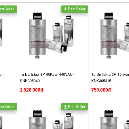
stSeller
BestSeller
 -
Tụ Bù Iskra 3P 40Kvar 440VAC -
Tụ Bù Iskra 3P 15Kva
KNK305340
KNK305315
1,520,000đ
750,000đ
stSeller
BestSeller