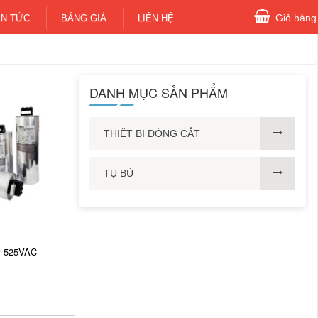
Giỏ hàng
IN TỨC
BẢNG GIÁ
LIÊN HỆ
DANH MỤC SẢN PHẨM
THIẾT BỊ ĐÓNG CẮT
TỤ BÙ
r 525VAC -