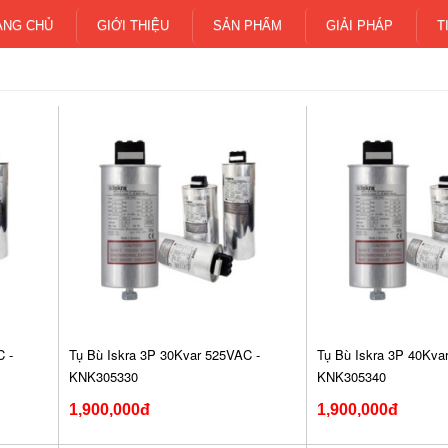
ANG CHỦ
GIỚI THIỆU
SẢN PHẨM
GIẢI PHÁP
T
 -
Tụ Bù Iskra 3P 30Kvar 525VAC -
Tụ Bù Iskra 3P 40Kva
KNK305330
KNK305340
1,900,000đ
1,900,000đ