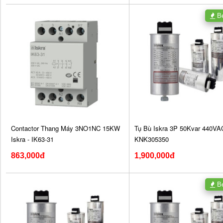
Be
Contactor Thang Máy 3NO1NC 15KW
Tụ Bù Iskra 3P 50Kvar 440VAC
Iskra - IK63-31
KNK305350
863,000đ
1,900,000đ
Be