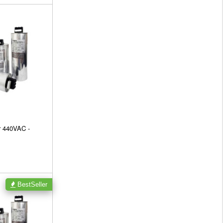
r 440VAC -
BestSeller