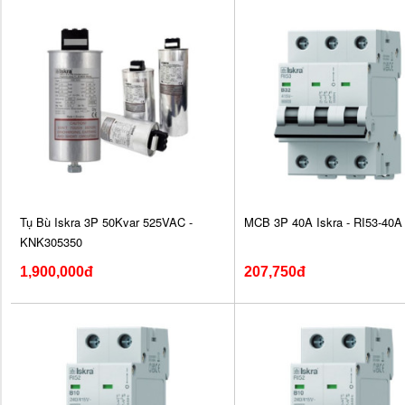
Tụ Bù Iskra 3P 50Kvar 525VAC -
MCB 3P 40A Iskra - RI53-40A
KNK305350
1,900,000đ
207,750đ