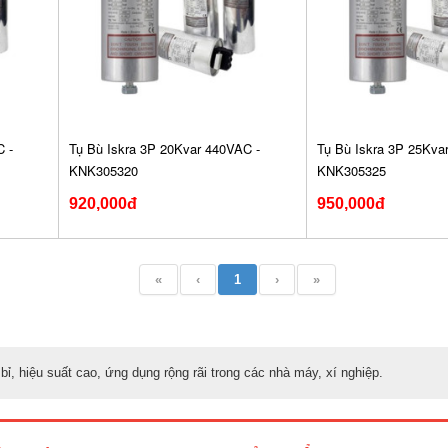
 -
Tụ Bù Iskra 3P 20Kvar 440VAC -
Tụ Bù Iskra 3P 25Kva
KNK305320
KNK305325
920,000đ
950,000đ
«
‹
1
›
»
ỉ, hiệu suất cao, ứng dụng rộng rãi trong các nhà máy, xí nghiệp.