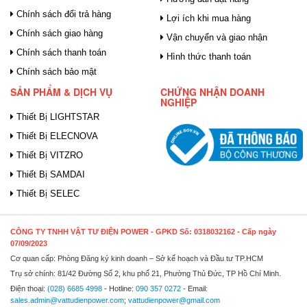
Chính sách đổi trả hàng
Lợi ích khi mua hàng
Chính sách giao hàng
Vận chuyển và giao nhận
Chính sách thanh toán
Hình thức thanh toán
Chính sách bảo mật
SẢN PHẨM & DỊCH VỤ
CHỨNG NHẬN DOANH
NGHIỆP
Thiết Bị LIGHTSTAR
Thiết Bị ELECNOVA
Thiết Bị VITZRO
Thiết Bị SAMDAI
Thiết Bị SELEC
CÔNG TY TNHH VẬT TƯ ĐIỆN POWER
- GPKD Số: 0318032162 - Cấp ngày
07/09/2023
Cơ quan cấp: Phòng Đăng ký kinh doanh – Sở kế hoạch và Đầu tư TP.HCM
Trụ sở chính: 81/42 Đường Số 2, khu phố 21, Phường Thủ Đức, TP Hồ Chí Minh.
Điện thoại:
(028) 6685 4998
- Hotline:
090 357 0272
- Email:
sales.admin@vattudienpower.com
;
vattudienpower@gmail.com